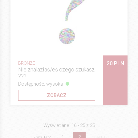
20 PLN
BRONZE
Nie znalazłaś/eś czego szukasz
???
Dostępność: wysoka
ZOBACZ
Wyświetlane: 16 - 25 z 25
1
2
‹ WSTECZ
DALEJ ›