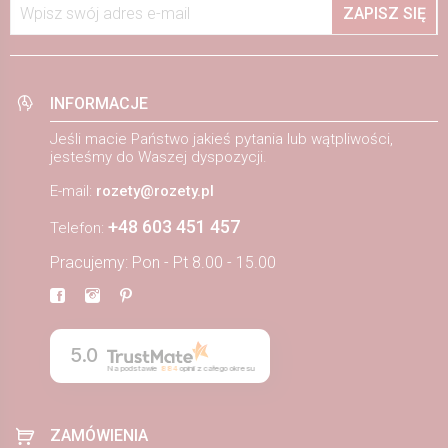
Wpisz swój adres e-mail
ZAPISZ SIĘ
INFORMACJE
Jeśli macie Państwo jakieś pytania lub wątpliwości,
jesteśmy do Waszej dyspozycji.
E-mail:
rozety@rozety.pl
+48 603 451 457
Telefon:
Pracujemy: Pon - Pt 8.00 - 15.00
5.0
Na podstawie
884
opinii
z całego okresu
ZAMÓWIENIA