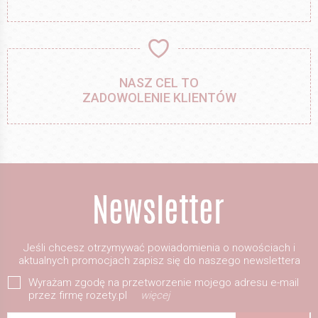
NASZ CEL TO
ZADOWOLENIE KLIENTÓW
Jeśli chcesz otrzymywać powiadomienia o nowościach i
aktualnych promocjach zapisz się do naszego newslettera
Wyrażam zgodę na przetworzenie mojego adresu e-mail
przez firmę rozety.pl
więcej