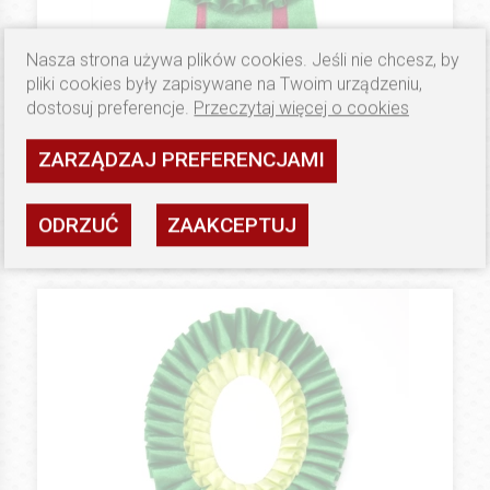
Nasza strona używa plików cookies. Jeśli nie chcesz, by
pliki cookies były zapisywane na Twoim urządzeniu,
dostosuj preferencje.
Przeczytaj więcej o cookies
17.5 PLN
BRONZE
Kotyliony (Floo) Double Special
ZARZĄDZAJ PREFERENCJAMI
Dostępność: wysoka
ODRZUĆ
ZAAKCEPTUJ
ZOBACZ