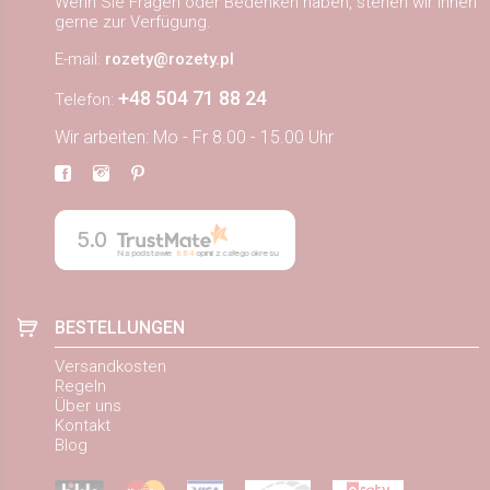
Wenn Sie Fragen oder Bedenken haben, stehen wir Ihnen
gerne zur Verfügung.
E-mail:
rozety@rozety.pl
+48 504 71 88 24
Telefon:
Wir arbeiten: Mo - Fr 8.00 - 15.00 Uhr
5.0
Na podstawie
884
opinii
z całego okresu
BESTELLUNGEN
Versandkosten
Regeln
Über uns
Kontakt
Blog