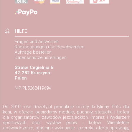
HILFE
Fragen und Antworten
Rücksendungen und Beschwerden
Aufträge bestellen
Datenschutzeinstellungen
Straße Cegielnia 6
42-282 Kruszyna
Polen
NIP PL5262419694
Od 2010 roku Rozety.pl produkuje rozety, kotyliony, flots dla
koni, w ofercie posiadamy medale, puchary, statuetki i trofea
dla organizatorów zawodów jeździeckich, imprez i wydarzeń
sportowych oraz wystaw psów i kotów. Wieloletnie
doświadczenie, staranne wykonanie i szeroka oferta sprawiają,