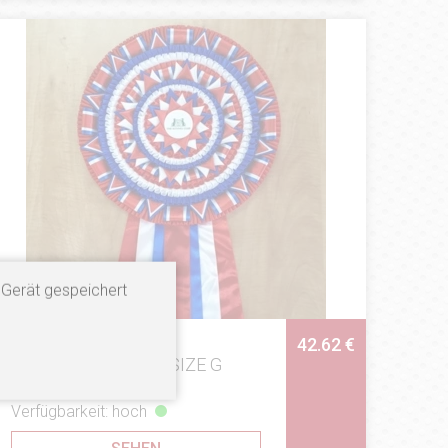
 Gerät gespeichert
42.62 €
SONDERBESTELLUNG
Kotyliony (Floo) BIG SIZE G
Verfügbarkeit: hoch