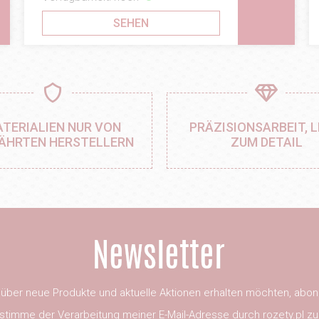
SEHEN
TERIALIEN NUR VON
PRÄZISIONSARBEIT, L
ÄHRTEN HERSTELLERN
ZUM DETAIL
ber neue Produkte und aktuelle Aktionen erhalten möchten, abon
 stimme der Verarbeitung meiner E-Mail-Adresse durch rozety.pl zu