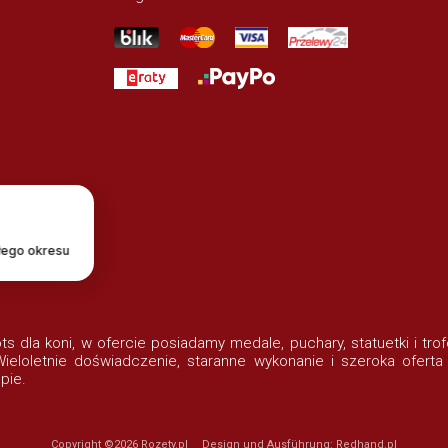
łego okresu
lots dla koni, w ofercie posiadamy medale, puchary, statuetki i t
eloletnie doświadczenie, staranne wykonanie i szeroka oferta
pie.
Copyright ©2026
Rozety.pl
Design und Ausführung:
Redhand.pl