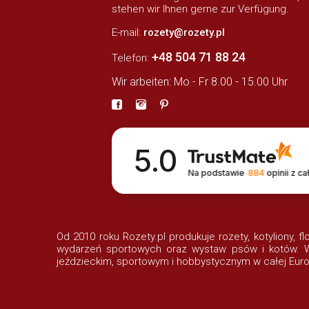
stehen wir Ihnen gerne zur Verfügung.
E-mail:
rozety@rozety.pl
+48 504 71 88 24
Telefon:
Wir arbeiten: Mo - Fr 8.00 - 15.00 Uhr
5.0
Na podstawie
884
opinii
z ca
Od 2010 roku Rozety.pl produkuje rozety, kotyliony, f
wydarzeń sportowych oraz wystaw psów i kotów. Wi
jeździeckim, sportowym i hobbystycznym w całej Euro