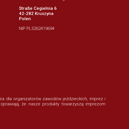
Straße Cegielnia 6
42-282 Kruszyna
Polen
NIP PL5262419694
rofea dla organizatorów zawodów jeździeckich, imprez i
 sprawiają, że nasze produkty towarzyszą imprezom