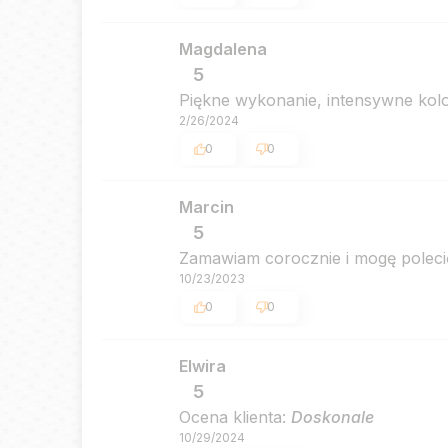
Magdalena
5
Piękne wykonanie, intensywne kolo
2/26/2024
0
0
Marcin
5
Zamawiam corocznie i mogę polecić
10/23/2023
0
0
Elwira
5
Ocena klienta:
Doskonale
10/29/2024