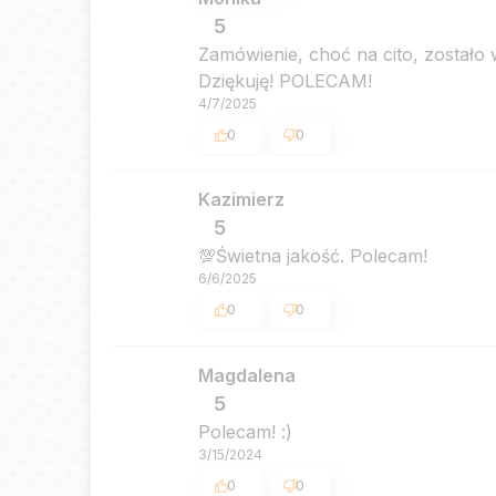
5
Zamówienie, choć na cito, zostało
Dziękuję! POLECAM!
4/7/2025
0
0
Kazimierz
5
💯Świetna jakość. Polecam!
6/6/2025
0
0
Magdalena
5
Polecam! :)
3/15/2024
0
0