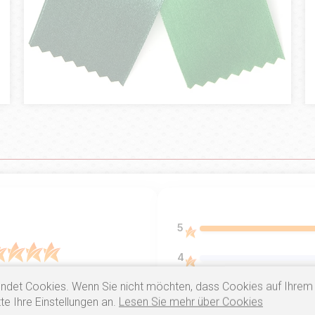
5
4
5.0
ndet Cookies. Wenn Sie nicht möchten, dass Cookies auf Ihrem
3
ntów
z całego okresu
te Ihre Einstellungen an.
Lesen Sie mehr über Cookies
 zweryfikowanych przez