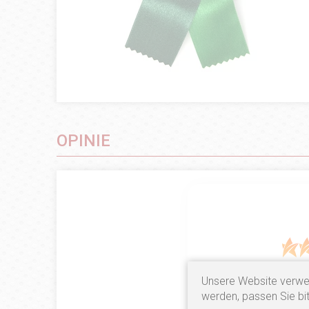
OPINIE
Unsere Website verwe
9
opinii klie
werden, passen Sie bit
zebranych i