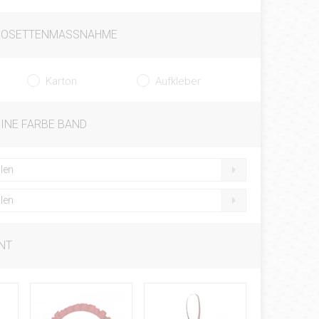
ROSETTENMASSNAHME
Karton
Aufkleber
EINE FARBE BAND
len
len
NT