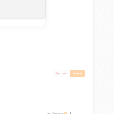
0%
0%
Wyczyść
Szukaj
zweryfikowano