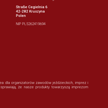
Straße Cegielnia 6
42-282 Kruszyna
Polen
NIP PL5262419694
rofea dla organizatorów zawodów jeździeckich, imprez i
 sprawiają, że nasze produkty towarzyszą imprezom