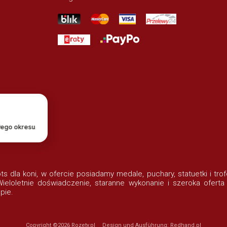
łego okresu
lots dla koni, w ofercie posiadamy medale, puchary, statuetki i t
eloletnie doświadczenie, staranne wykonanie i szeroka oferta
pie.
Copyright ©2026
Rozety.pl
Design und Ausführung:
Redhand.pl