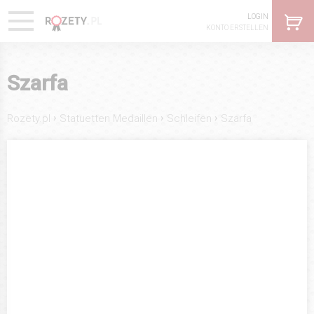
LOGIN
KONTO ERSTELLEN
Szarfa
›
›
›
Rozety.pl
Statuetten Medaillen
Schleifen
Szarfa