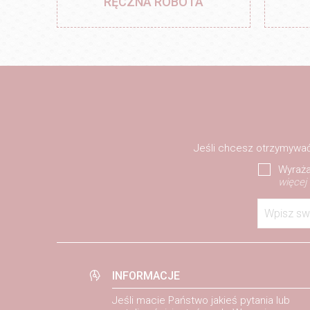
RĘCZNA ROBOTA
Jeśli chcesz otrzymywać
Wyraża
więcej
Wpisz sw
INFORMACJE
Jeśli macie Państwo jakieś pytania lub