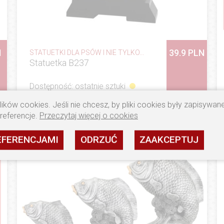
N
39.9 PLN
STATUETKI DLA PSÓW I NIE TYLKO...
Statuetka B237
Dostępność: ostatnie sztuki
ików cookies. Jeśli nie chcesz, by pliki cookies były zapisywa
ZOBACZ
preferencje.
Przeczytaj więcej o cookies
EFERENCJAMI
ODRZUĆ
ZAAKCEPTUJ