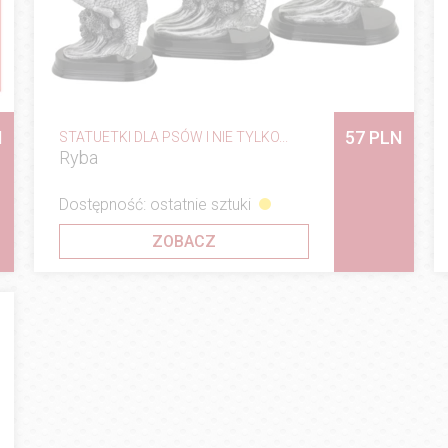
N
57 PLN
STATUETKI DLA PSÓW I NIE TYLKO...
Ryba
Dostępność: ostatnie sztuki
ZOBACZ