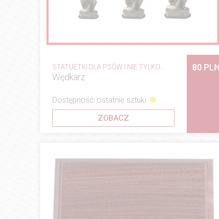
80 PL
STATUETKI DLA PSÓW I NIE TYLKO...
Wędkarz
Dostępność: ostatnie sztuki
ZOBACZ