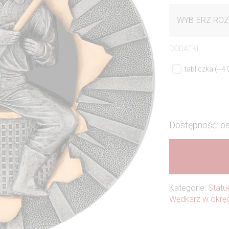
WYBIERZ ROZ
DODATKI
tabliczka (+4
Dostępność: os
Kategorie:
Statu
Wędkarz w okrę