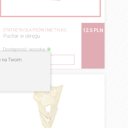
12.5 PLN
STATUETKI DLA PSÓW I NIE TYLKO...
Puchar w okręgu
Dostępność: wysoka
ne na Twoim
ZOBACZ