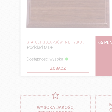
65 PL
STATUETKI DLA PSÓW I NIE TYLKO...
Podkład MDF
Dostępność: wysoka
ZOBACZ
M
WYSOKA JAKOŚĆ,
O