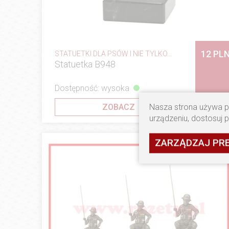
12 PL
STATUETKI DLA PSÓW I NIE TYLKO...
Statuetka B948
Dostępność: wysoka
Nasza strona używa pl
ZOBACZ
urządzeniu, dostosuj 
ZARZĄDZAJ PR