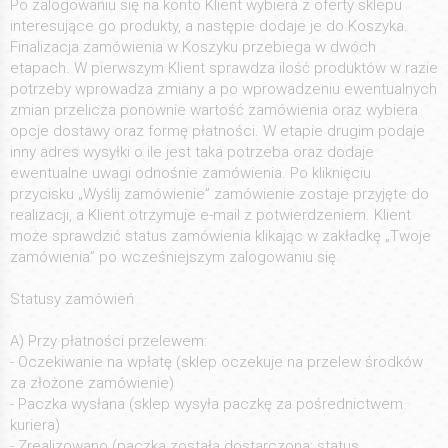
Po zalogowaniu się na konto Klient wybiera z oferty sklepu
interesujące go produkty, a następie dodaje je do Koszyka.
Finalizacja zamówienia w Koszyku przebiega w dwóch
etapach. W pierwszym Klient sprawdza ilość produktów w razie
potrzeby wprowadza zmiany a po wprowadzeniu ewentualnych
zmian przelicza ponownie wartość zamówienia oraz wybiera
opcje dostawy oraz formę płatności. W etapie drugim podaje
inny adres wysyłki o ile jest taka potrzeba oraz dodaje
ewentualne uwagi odnośnie zamówienia. Po kliknięciu
przycisku „Wyślij zamówienie” zamówienie zostaje przyjęte do
realizacji, a Klient otrzymuje e-mail z potwierdzeniem. Klient
może sprawdzić status zamówienia klikając w zakładkę „Twoje
zamówienia” po wcześniejszym zalogowaniu się
Statusy zamówień
A) Przy płatności przelewem:
- Oczekiwanie na wpłatę (sklep oczekuje na przelew środków
za złożone zamówienie)
- Paczka wysłana (sklep wysyła paczkę za pośrednictwem
kuriera)
- Zrealizowano (paczka została dostarczona; status