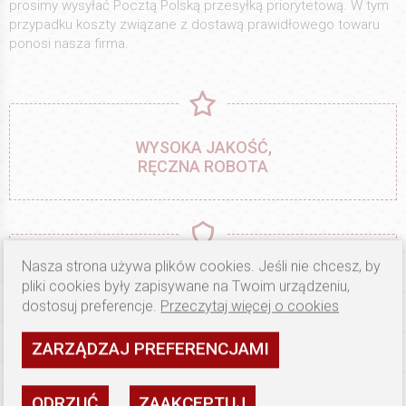
prosimy wysyłać Pocztą Polską przesyłką priorytetową. W tym
przypadku koszty związane z dostawą prawidłowego towaru
ponosi nasza firma.
WYSOKA JAKOŚĆ,
RĘCZNA ROBOTA
Nasza strona używa plików cookies. Jeśli nie chcesz, by
MATERIAŁY JEDYNIE
OD SPRAWDZONYCH
pliki cookies były zapisywane na Twoim urządzeniu,
PRODUCENTÓW
dostosuj preferencje.
Przeczytaj więcej o cookies
ZARZĄDZAJ PREFERENCJAMI
ODRZUĆ
ZAAKCEPTUJ