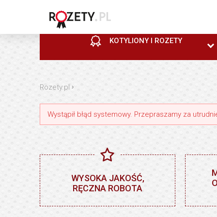
KOTYLIONY I ROZETY
KOTYLIONY I ROZETY
PUCHARY
STATUETKI MEDALE
Economic line / Hobby
Plastikowe
Statuetki i trofea
›
Horse
Rozety.pl
Wystąpił błąd systemowy. Przepraszamy za utrudni
KOTYLIONY I ROZETY
PUCHARY
STATUETKI MEDALE
M
Gold
Dodatki do pucharów
Przypinki
WYSOKA JAKOŚĆ,
O
RĘCZNA ROBOTA