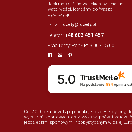
Jeśli macie Państwo jakieś pytania lub
wątpliwości, jesteśmy do Waszej
dyspozycji.
E-mail:
rozety@rozety.pl
+48 603 451 457
Telefon:
Pracujemy: Pon - Pt 8.00 - 15.00
5.0
Na podstawie
884
opinii
z ca
Od 2010 roku Rozety.pl produkuje rozety, kotyliony, f
wydarzeń sportowych oraz wystaw psów i kotów. Wi
jeździeckim, sportowym i hobbystycznym w całej Euro