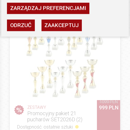
ZARZĄDZAJ PREFERENCJAMI
ODRZUĆ
ZAAKCEPTUJ
1099 PLN
999 PLN
ZESTAWY
Promocyjny pakiet 21
pucharów SET2026D (2)
Dostępność: ostatnie sztuki