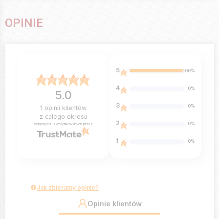
OPINIE
5
100%
4
0%
5.0
3
0%
1
opinii klientów
z całego okresu
2
0%
zebranych i zweryfikowanych przez
1
0%
Jak zbieramy opinie?
Opinie klientów