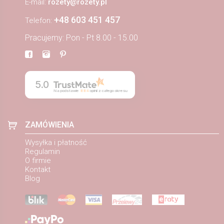
E-mail:
rozety@rozety.pl
+48 603 451 457
Telefon:
Pracujemy: Pon - Pt 8.00 - 15.00
5.0
Na podstawie
884
opinii
z całego okresu
ZAMÓWIENIA
Wysyłka i płatność
Regulamin
O firmie
Kontakt
Blog