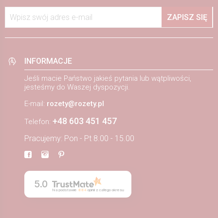
Wpisz swój adres e-mail
ZAPISZ SIĘ
INFORMACJE
Jeśli macie Państwo jakieś pytania lub wątpliwości,
jesteśmy do Waszej dyspozycji.
E-mail:
rozety@rozety.pl
+48 603 451 457
Telefon:
Pracujemy: Pon - Pt 8.00 - 15.00
5.0
Na podstawie
884
opinii
z całego okresu