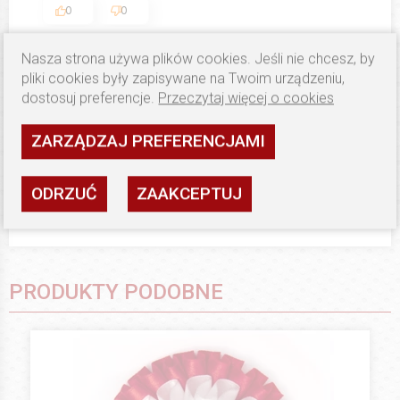
0
0
Nasza strona używa plików cookies. Jeśli nie chcesz, by
Rada
zweryfikowano
pliki cookies były zapisywane na Twoim urządzeniu,
4
dostosuj preferencje.
Przeczytaj więcej o cookies
Ocena klienta:
Dobrze
11/14/2023
ZARZĄDZAJ PREFERENCJAMI
0
0
ODRZUĆ
ZAAKCEPTUJ
PRODUKTY PODOBNE