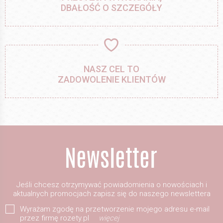
DBAŁOŚĆ O SZCZEGÓŁY
NASZ CEL TO
ZADOWOLENIE KLIENTÓW
Jeśli chcesz otrzymywać powiadomienia o nowościach i
aktualnych promocjach zapisz się do naszego newslettera
Wyrażam zgodę na przetworzenie mojego adresu e-mail
przez firmę rozety.pl
więcej