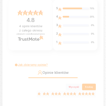
5
75%
4
25%
4.8
3
0%
4
opinii klientów
z całego okresu
2
0%
zebranych i zweryfikowanych przez
1
0%
Jak zbieramy opinie?
Opinie klientów
Wyczyść
Szukaj