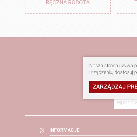
RĘCZNA ROBOTA
Nasza strona używa pl
urządzeniu, dostosuj 
Jeśli chcesz otrzymywać
Wyraża
ZARZĄDZAJ PR
więcej
Wpisz sw
INFORMACJE