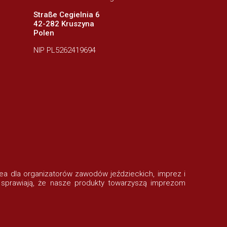
Straße Cegielnia 6
42-282 Kruszyna
Polen
NIP PL5262419694
rofea dla organizatorów zawodów jeździeckich, imprez i
 sprawiają, że nasze produkty towarzyszą imprezom