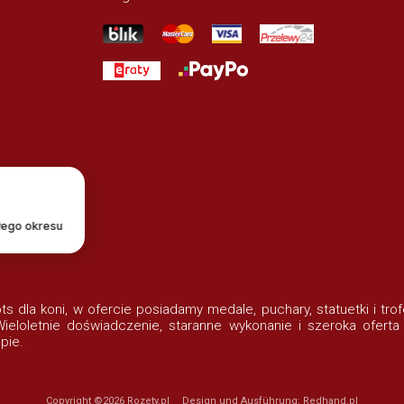
łego okresu
lots dla koni, w ofercie posiadamy medale, puchary, statuetki i t
eloletnie doświadczenie, staranne wykonanie i szeroka oferta
pie.
Copyright ©2026
Rozety.pl
Design und Ausführung:
Redhand.pl