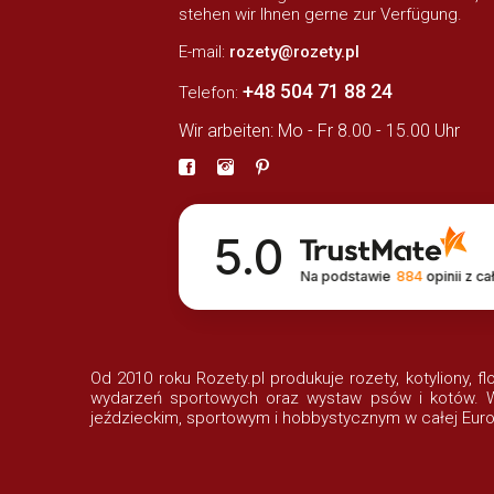
stehen wir Ihnen gerne zur Verfügung.
E-mail:
rozety@rozety.pl
+48 504 71 88 24
Telefon:
Wir arbeiten: Mo - Fr 8.00 - 15.00 Uhr
5.0
Na podstawie
884
opinii
z ca
Od 2010 roku Rozety.pl produkuje rozety, kotyliony, f
wydarzeń sportowych oraz wystaw psów i kotów. Wi
jeździeckim, sportowym i hobbystycznym w całej Euro