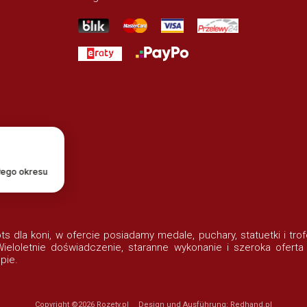
łego okresu
lots dla koni, w ofercie posiadamy medale, puchary, statuetki i t
eloletnie doświadczenie, staranne wykonanie i szeroka oferta
pie.
Copyright ©2026
Rozety.pl
Design und Ausführung:
Redhand.pl