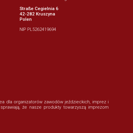
Straße Cegielnia 6
42-282 Kruszyna
Polen
NIP PL5262419694
rofea dla organizatorów zawodów jeździeckich, imprez i
 sprawiają, że nasze produkty towarzyszą imprezom