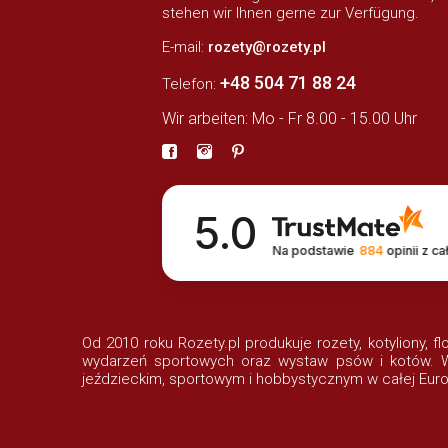
stehen wir Ihnen gerne zur Verfügung.
E-mail:
rozety@rozety.pl
+48 504 71 88 24
Telefon:
Wir arbeiten: Mo - Fr 8.00 - 15.00 Uhr
5.0
Na podstawie
884
opinii
z ca
Od 2010 roku Rozety.pl produkuje rozety, kotyliony, f
wydarzeń sportowych oraz wystaw psów i kotów. Wi
jeździeckim, sportowym i hobbystycznym w całej Euro