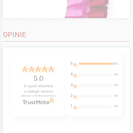
OPINIE
5
100%
4
0%
5.0
3
0%
6
opinii klientów
z całego okresu
2
0%
zebranych i zweryfikowanych przez
1
0%