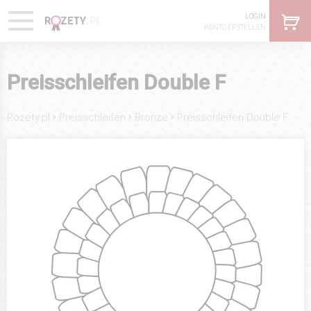
LOGIN
KONTO ERSTELLEN
Preisschleifen Double F
›
›
›
Rozety.pl
Preisschleifen
Bronze
Preisschleifen Double F