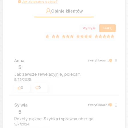
Jak zbieramy opinie?
Opinie klientów
Wyczyść
Szukaj
Anna
zweryfikowano
5
Jak zawsze rewelacyjnie, polecam
5/26/2025
0
0
Sylwia
zweryfikowano
5
Rozety piękne. Szybka i sprawna obsługa.
5/7/2024