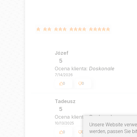
Józef
5
Ocena klienta:
Doskonale
7/14/2026
0
0
Tadeusz
5
Ocena klienta:
Doskonale
10/13/2025
Unsere Website verwe
werden, passen Sie bit
0
0