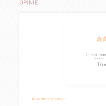
OPINIE
2
opinii klie
zebranych i
Jak zbieramy opinie?