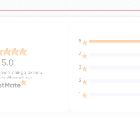
5
4
5.0
3
ntów
z całego okresu
 zweryfikowanych przez
2
1