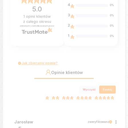
4
0%
5.0
3
0%
1
opinii klientów
z całego okresu
2
0%
zebranych i zweryfikowanych przez
1
0%
Jak zbieramy opinie?
Opinie klientów
Wyczyść
Szukaj
Jarosław
zweryfikowano