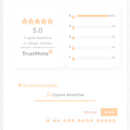
5
100%
4
0%
5.0
3
0%
1
opinii klientów
z całego okresu
2
0%
zebranych i zweryfikowanych przez
1
0%
Jak zbieramy opinie?
Opinie klientów
Wyczyść
Szukaj