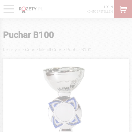
LOGIN
KONTO ERSTELLEN
Puchar B100
›
›
›
Rozety.pl
Cups
Metall-Cups
Puchar B100