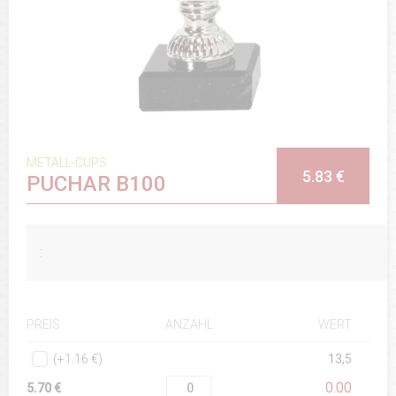
METALL-CUPS
5.83 €
PUCHAR B100
:
ANZAHL
WERT
PREIS
(+1.16 €)
13,5
0.00
5.70 €