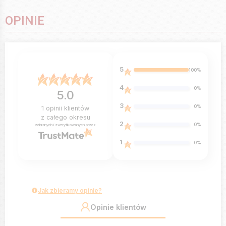
OPINIE
5
100%
4
0%
5.0
3
0%
1
opinii klientów
z całego okresu
2
0%
zebranych i zweryfikowanych przez
1
0%
Jak zbieramy opinie?
Opinie klientów