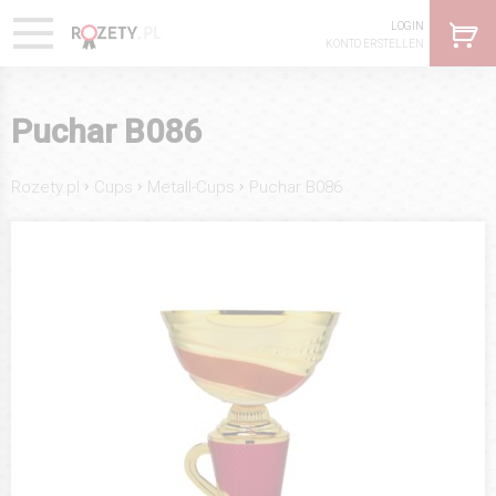
LOGIN
KONTO ERSTELLEN
Puchar B086
›
›
›
Rozety.pl
Cups
Metall-Cups
Puchar B086