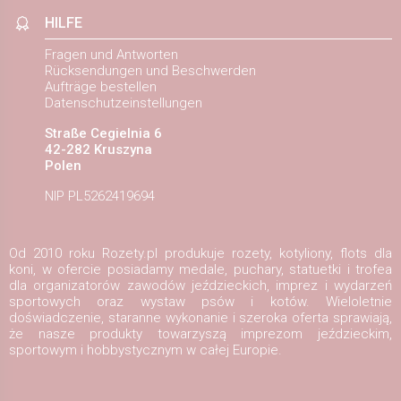
HILFE
Fragen und Antworten
Rücksendungen und Beschwerden
Aufträge bestellen
Datenschutzeinstellungen
Straße Cegielnia 6
42-282 Kruszyna
Polen
NIP PL5262419694
Od 2010 roku Rozety.pl produkuje rozety, kotyliony, flots dla
koni, w ofercie posiadamy medale, puchary, statuetki i trofea
dla organizatorów zawodów jeździeckich, imprez i wydarzeń
sportowych oraz wystaw psów i kotów. Wieloletnie
doświadczenie, staranne wykonanie i szeroka oferta sprawiają,
że nasze produkty towarzyszą imprezom jeździeckim,
sportowym i hobbystycznym w całej Europie.