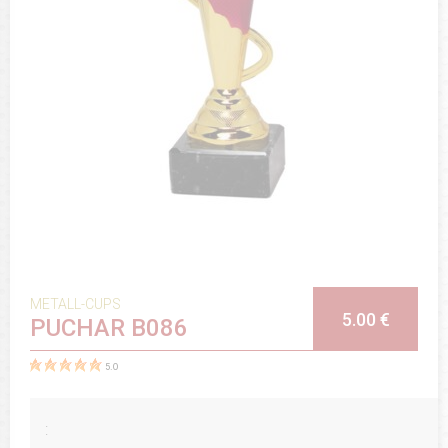
METALL-CUPS
5.00 €
PUCHAR B086
5.0
: