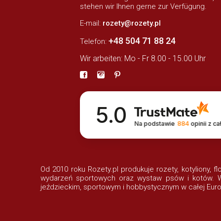
stehen wir Ihnen gerne zur Verfügung.
E-mail:
rozety@rozety.pl
+48 504 71 88 24
Telefon:
Wir arbeiten: Mo - Fr 8.00 - 15.00 Uhr
5.0
Na podstawie
884
opinii
z ca
Od 2010 roku Rozety.pl produkuje rozety, kotyliony, f
wydarzeń sportowych oraz wystaw psów i kotów. Wi
jeździeckim, sportowym i hobbystycznym w całej Euro