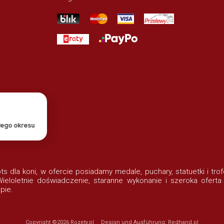
łego okresu
lots dla koni, w ofercie posiadamy medale, puchary, statuetki i t
eloletnie doświadczenie, staranne wykonanie i szeroka oferta
pie.
Copyright ©2026
Rozety.pl
Design und Ausführung:
Redhand.pl