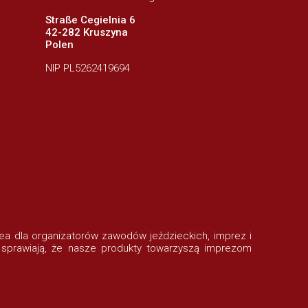
Straße Cegielnia 6
42-282 Kruszyna
Polen
NIP PL5262419694
rofea dla organizatorów zawodów jeździeckich, imprez i
 sprawiają, że nasze produkty towarzyszą imprezom