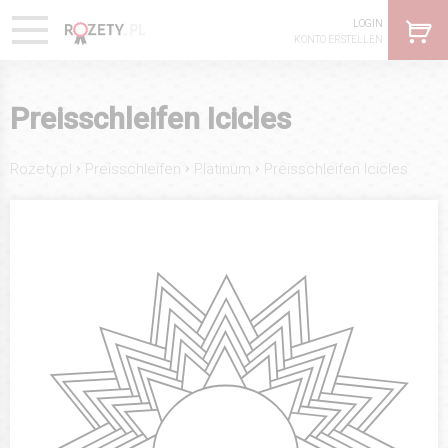
LOGIN
KONTO ERSTELLEN
Preisschleifen Icicles
›
›
›
Rozety.pl
Preisschleifen
Platinum
Preisschleifen Icicles