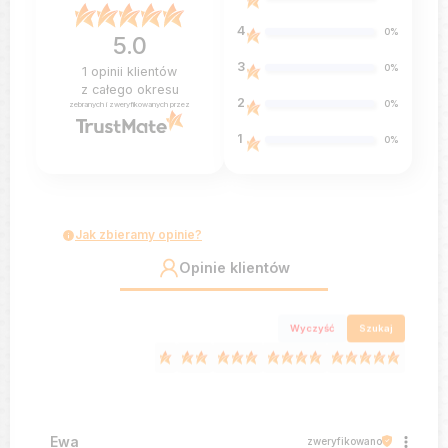
4
0%
5.0
3
0%
1
opinii klientów
z całego okresu
2
0%
zebranych i zweryfikowanych przez
1
0%
Jak zbieramy opinie?
Opinie klientów
Wyczyść
Szukaj
Ewa
zweryfikowano