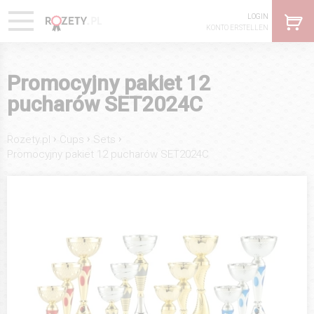
LOGIN
KONTO ERSTELLEN
Promocyjny pakiet 12
pucharów SET2024C
›
›
›
Rozety.pl
Cups
Sets
Promocyjny pakiet 12 pucharów SET2024C