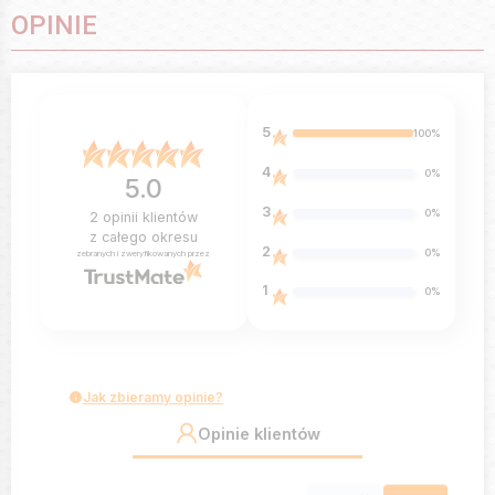
OPINIE
5
100%
4
0%
5.0
3
0%
2
opinii klientów
z całego okresu
2
0%
zebranych i zweryfikowanych przez
1
0%
Jak zbieramy opinie?
Opinie klientów