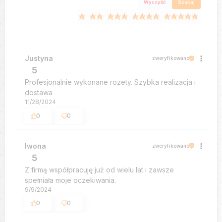
Wyczyść
Szukaj
Justyna
zweryfikowano
5
Profesjonalnie wykonane rozety. Szybka realizacja i
dostawa
11/28/2024
0
0
Iwona
zweryfikowano
5
Z firmą współpracuję już od wielu lat i zawsze
spełniała moje oczekiwania.
9/9/2024
0
0