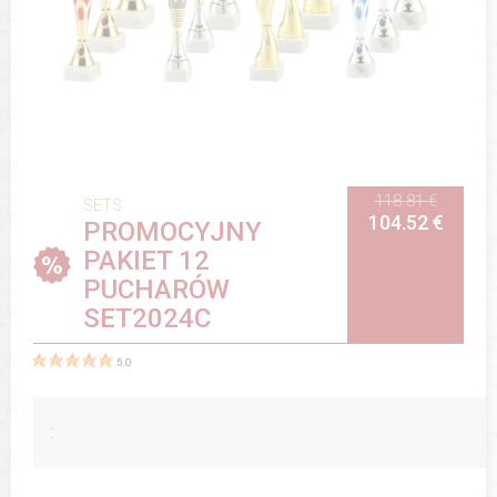
118.81 €
SETS
104.52 €
PROMOCYJNY
PAKIET 12
PUCHARÓW
SET2024C
5.0
: