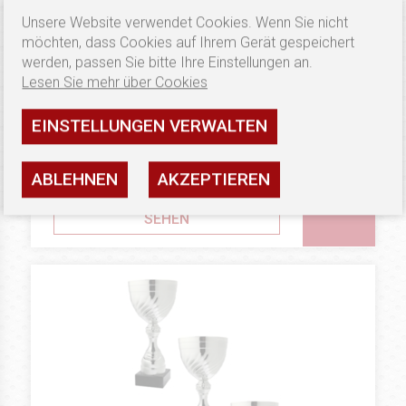
Unsere Website verwendet Cookies. Wenn Sie nicht
möchten, dass Cookies auf Ihrem Gerät gespeichert
werden, passen Sie bitte Ihre Einstellungen an.
Lesen Sie mehr über Cookies
154.52 €
EINSTELLUNGEN VERWALTEN
SETS
ZESTAW PUCHARÓW
SET25181
ABLEHNEN
AKZEPTIEREN
Verfügbarkeit: Letzte Exemplare
SEHEN