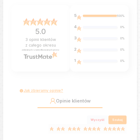
5
100%
4
0%
5.0
3
0%
3
opinii klientów
z całego okresu
2
0%
zebranych i zweryfikowanych przez
1
0%
Jak zbieramy opinie?
Opinie klientów
Wyczyść
Szukaj