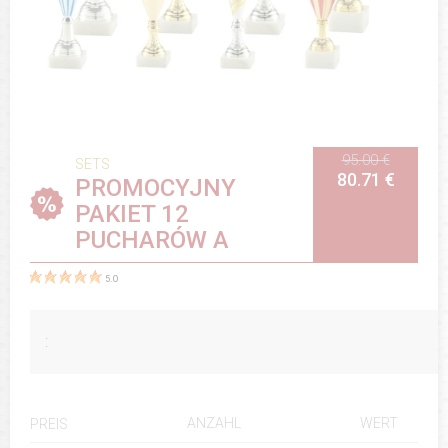
95.00 €
SETS
80.71 €
PROMOCYJNY
PAKIET 12
PUCHARÓW A
5.0
:
ANZAHL
WERT
PREIS