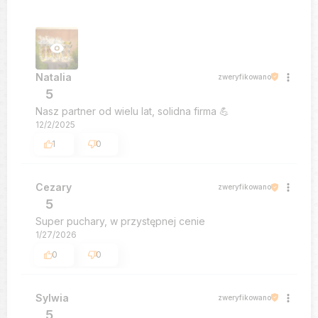
Natalia
zweryfikowano
5
Nasz partner od wielu lat, solidna firma 💪
12/2/2025
1
0
Cezary
zweryfikowano
5
Super puchary, w przystępnej cenie
1/27/2026
0
0
Sylwia
zweryfikowano
5