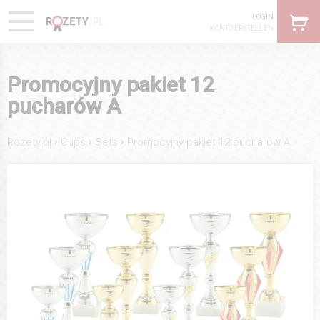
LOGIN
KONTO ERSTELLEN
Promocyjny pakiet 12
pucharów A
›
›
›
Rozety.pl
Cups
Sets
Promocyjny pakiet 12 pucharów A