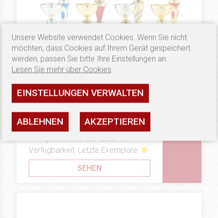
Unsere Website verwendet Cookies. Wenn Sie nicht
möchten, dass Cookies auf Ihrem Gerät gespeichert
werden, passen Sie bitte Ihre Einstellungen an.
Lesen Sie mehr über Cookies
EINSTELLUNGEN VERWALTEN
100 €
90.48 €
SETS
ABLEHNEN
AKZEPTIEREN
Promocyjny pakiet 12
pucharów SET2024B
Verfügbarkeit: Letzte Exemplare
SEHEN