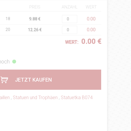
PREIS
ANZAHL
WERT
0.00
18
9.88 €
0.00
20
12.26 €
0.00 €
WERT:
 hoch
JETZT KAUFEN
illen
,
Statuen und Trophäen
,
Statuetka B074