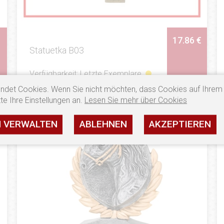
17.86 €
Statuetka B03
Verfügbarkeit: Letzte Exemplare
ndet Cookies. Wenn Sie nicht möchten, dass Cookies auf Ihrem
SEHEN
te Ihre Einstellungen an.
Lesen Sie mehr über Cookies
N VERWALTEN
ABLEHNEN
AKZEPTIEREN