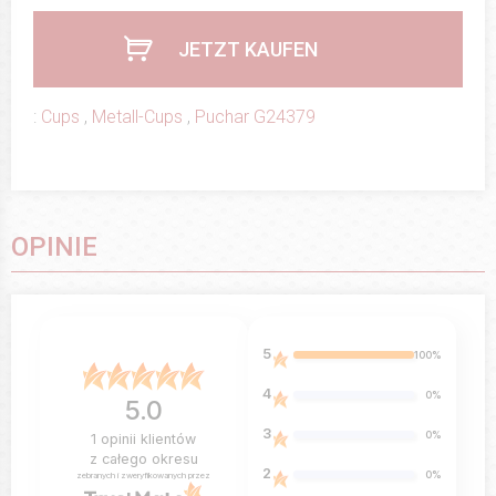
JETZT KAUFEN
:
Cups
,
Metall-Cups
,
Puchar G24379
OPINIE
5
100%
4
0%
5.0
3
0%
1
opinii klientów
z całego okresu
2
0%
zebranych i zweryfikowanych przez