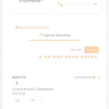
1
0%
Jak zbieramy opinie?
Opinie klientów
Wyczyść
Szukaj
MARCIN
zweryfikowano
5
Ocena klienta:
Doskonale
8/3/2026
0
0