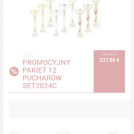
261.67 €
SETS
237.86 €
PROMOCYJNY
PAKIET 12
PUCHARÓW
SET2024C
:
ANZAHL
WERT
PREIS