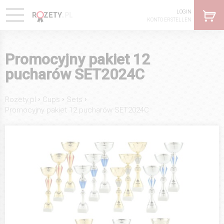
LOGIN
KONTO ERSTELLEN
Promocyjny pakiet 12
pucharów SET2024C
›
›
›
Rozety.pl
Cups
Sets
Promocyjny pakiet 12 pucharów SET2024C