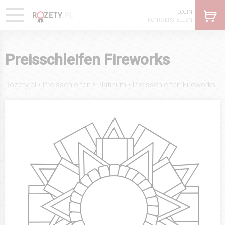
LOGIN
KONTO ERSTELLEN
Preisschleifen Fireworks
›
›
›
Rozety.pl
Preisschleifen
Platinum
Preisschleifen Fireworks