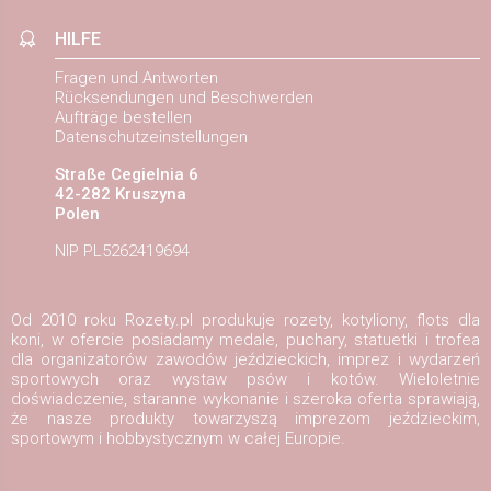
HILFE
Fragen und Antworten
Rücksendungen und Beschwerden
Aufträge bestellen
Datenschutzeinstellungen
Straße Cegielnia 6
42-282 Kruszyna
Polen
NIP PL5262419694
Od 2010 roku Rozety.pl produkuje rozety, kotyliony, flots dla
koni, w ofercie posiadamy medale, puchary, statuetki i trofea
dla organizatorów zawodów jeździeckich, imprez i wydarzeń
sportowych oraz wystaw psów i kotów. Wieloletnie
doświadczenie, staranne wykonanie i szeroka oferta sprawiają,
że nasze produkty towarzyszą imprezom jeździeckim,
sportowym i hobbystycznym w całej Europie.