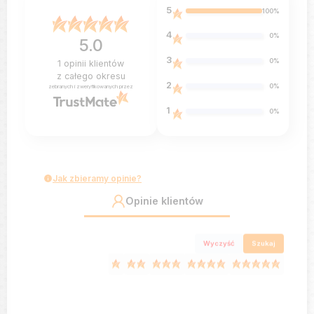
5
100%
4
0%
5.0
3
0%
1
opinii klientów
z całego okresu
2
0%
zebranych i zweryfikowanych przez
1
0%
Jak zbieramy opinie?
Opinie klientów
Wyczyść
Szukaj