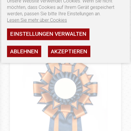
Unsere Website verwendet Cookies. Wenn Sie nicht
möchten, dass Cookies auf Ihrem Gerät gespeichert
17.86 €
PLATINUM
werden, passen Sie bitte Ihre Einstellungen an.
Preisschleifen Icicles
Lesen Sie mehr über Cookies
Verfügbarkeit: hoch
EINSTELLUNGEN VERWALTEN
SEHEN
ABLEHNEN
AKZEPTIEREN