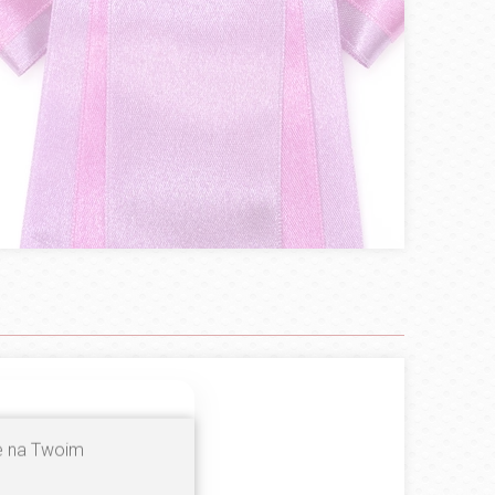
100%
ne na Twoim
0%