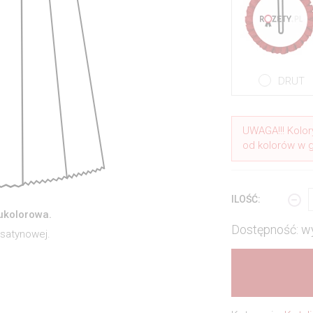
DRUT
UWAGA!!! Kolor
od kolorów w 
ILOŚĆ:
wukolorowa.
Dostępność: w
 satynowej.
.