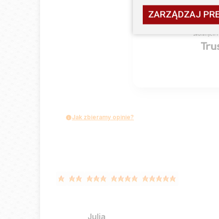
ZARZĄDZAJ PR
2
opinii klie
zebranych i
Jak zbieramy opinie?
Julia