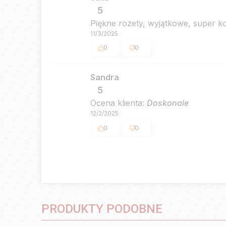
5
Piękne rozety, wyjątkowe, super k
11/3/2025
0
0
Sandra
5
Ocena klienta:
Doskonale
12/2/2025
0
0
PRODUKTY PODOBNE