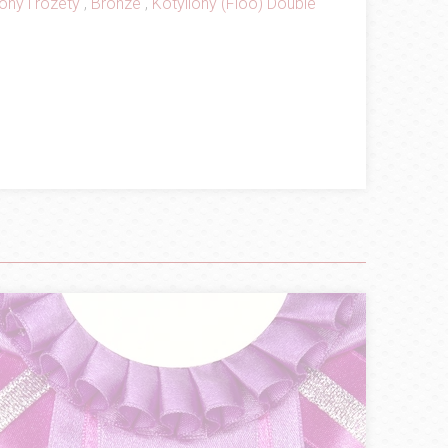
ony i rozety
,
Bronze
,
Kotyliony (Floo) Double