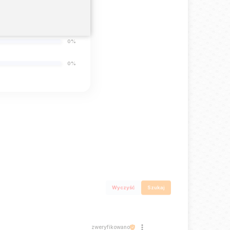
0%
0%
0%
Wyczyść
Szukaj
zweryfikowano