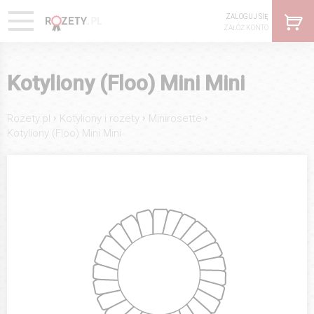
ZALOGUJ SIĘ
ZAŁÓŻ KONTO
Kotyliony (Floo) Mini Mini
›
›
›
Rozety.pl
Kotyliony i rozety
Minirosette
Kotyliony (Floo) Mini Mini