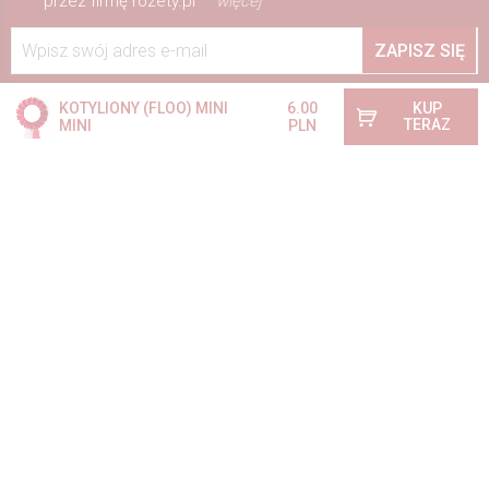
przez firmę rozety.pl
więcej
Wpisz swój adres e-mail
ZAPISZ SIĘ
KOTYLIONY (FLOO) MINI
6.00
KUP
TERAZ
MINI
PLN
INFORMACJE
Jeśli macie Państwo jakieś pytania lub wątpliwości,
jesteśmy do Waszej dyspozycji.
E-mail:
rozety@rozety.pl
+48 603 451 457
Telefon:
Pracujemy: Pon - Pt 8.00 - 15.00
5.0
Na podstawie
884
opinii
z całego okresu