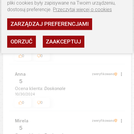
5/14/2024
pliki cookies były zapisywane na Twoim urządzeniu,
dostosuj preferencje.
Przeczytaj więcej o cookies
0
0
ZARZĄDZAJ PREFERENCJAMI
Hanna
zweryfikowano
5
ODRZUĆ
ZAAKCEPTUJ
Ocena klienta:
Doskonale
12/4/2024
0
0
Anna
zweryfikowano
5
Ocena klienta:
Doskonale
10/30/2024
0
0
Mirela
zweryfikowano
5