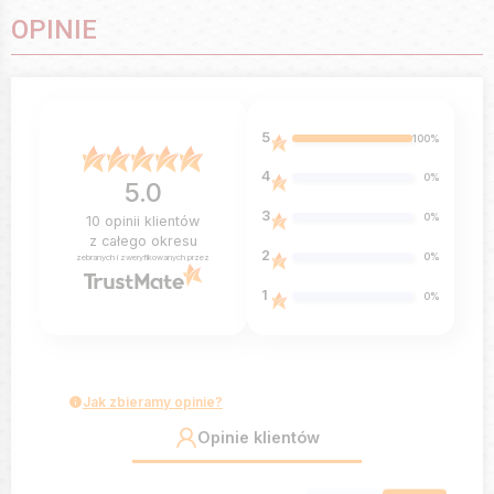
OPINIE
5
100%
4
0%
5.0
3
0%
10
opinii klientów
z całego okresu
2
0%
zebranych i zweryfikowanych przez
1
0%
Jak zbieramy opinie?
Opinie klientów