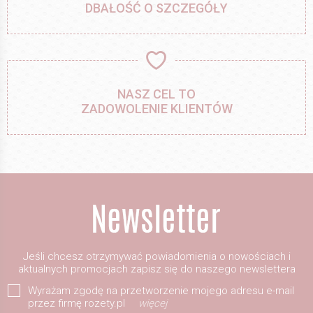
DBAŁOŚĆ O SZCZEGÓŁY
NASZ CEL TO
ZADOWOLENIE KLIENTÓW
Jeśli chcesz otrzymywać powiadomienia o nowościach i
aktualnych promocjach zapisz się do naszego newslettera
Wyrażam zgodę na przetworzenie mojego adresu e-mail
przez firmę rozety.pl
więcej