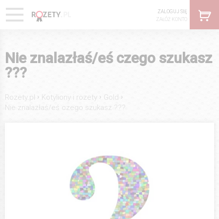
ZALOGUJ SIĘ
ZAŁÓŻ KONTO
Nie znalazłaś/eś czego szukasz
???
›
›
›
Rozety.pl
Kotyliony i rozety
Gold
Nie znalazłaś/eś czego szukasz ???