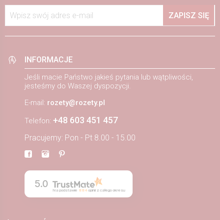
Wpisz swój adres e-mail
ZAPISZ SIĘ
INFORMACJE
Jeśli macie Państwo jakieś pytania lub wątpliwości,
jesteśmy do Waszej dyspozycji.
E-mail:
rozety@rozety.pl
+48 603 451 457
Telefon:
Pracujemy: Pon - Pt 8.00 - 15.00
5.0
Na podstawie
884
opinii
z całego okresu