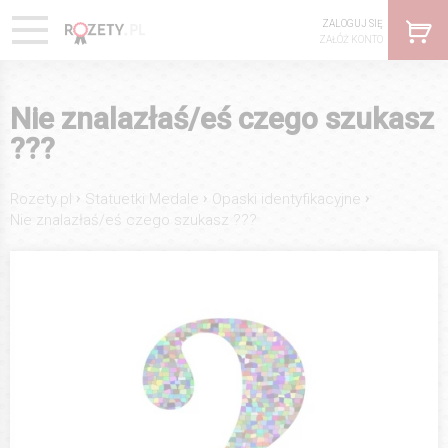
ZALOGUJ SIĘ
ZAŁÓŻ KONTO
Nie znalazłaś/eś czego szukasz
???
›
›
›
Rozety.pl
Statuetki Medale
Opaski identyfikacyjne
Nie znalazłaś/eś czego szukasz ???