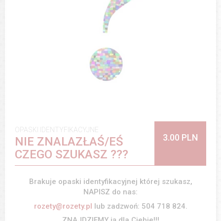
OPASKI IDENTYFIKACYJNE
3.00 PLN
NIE ZNALAZŁAŚ/EŚ
CZEGO SZUKASZ ???
Brakuje opaski identyfikacyjnej której szukasz,
NAPISZ do nas:
rozety@rozety.pl
lub zadzwoń: 504 718 824.
ZNAJDZIEMY ją dla Ciebie!!!