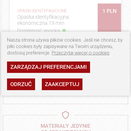
1 PLN
OPASKI IDENTYFIKACYJNE
Opaska identyfikacyjna
ekonomiczna 19 mm
Dostępność: wysoka
Nasza strona używa plików cookies. Jeśli nie chcesz, by
ZOBACZ
pliki cookies były zapisywane na Twoim urządzeniu,
dostosuj preferencje.
Przeczytaj więcej o cookies
ZARZĄDZAJ PREFERENCJAMI
ODRZUĆ
ZAAKCEPTUJ
WYSOKA JAKOŚĆ,
RĘCZNA ROBOTA
MATERIAŁY JEDYNIE