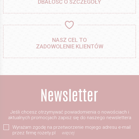
DBAŁOŚĆ O SZCZEGÓŁY
NASZ CEL TO
ZADOWOLENIE KLIENTÓW
Jeśli chcesz otrzymywać powiadomienia o nowościach i
aktualnych promocjach zapisz się do naszego newslettera
Wyrażam zgodę na przetworzenie mojego adresu e-mail
przez firmę rozety.pl
więcej