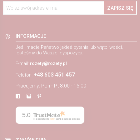
Wpisz swój adres e-mail
ZAPISZ SIĘ
INFORMACJE
Jeśli macie Państwo jakieś pytania lub wątpliwości,
jesteśmy do Waszej dyspozycji.
E-mail:
rozety@rozety.pl
+48 603 451 457
Telefon:
Pracujemy: Pon - Pt 8.00 - 15.00
5.0
Na podstawie
884
opinii
z całego okresu