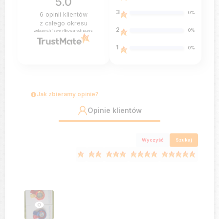
5.0
3
0%
6
opinii klientów
z całego okresu
2
0%
zebranych i zweryfikowanych przez
1
0%
Jak zbieramy opinie?
Opinie klientów
Wyczyść
Szukaj