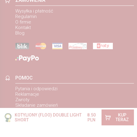
ZAMÓWIENIA
Wysyłka i płatność
Regulamin
O firmie
Kontakt
Blog
POMOC
Pytania i odpowiedzi
Reklamacje
Zwroty
Składanie zamówień
Ustawienia prywatności
KOTYLIONY (FLOO) DOUBLE LIGHT
8.50
KUP
TERAZ
SHORT
PLN
Cegielnia 6
42-282 Kruszyna