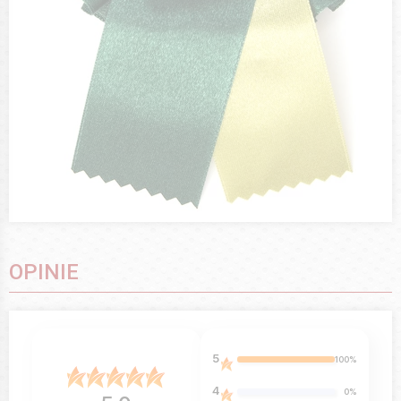
OPINIE
5
100%
4
0%