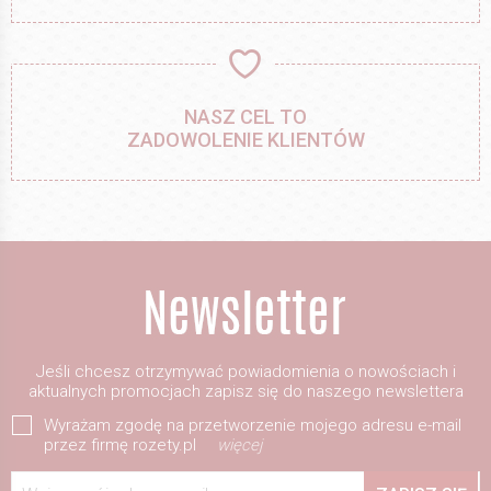
NASZ CEL TO
ZADOWOLENIE KLIENTÓW
Jeśli chcesz otrzymywać powiadomienia o nowościach i
aktualnych promocjach zapisz się do naszego newslettera
Wyrażam zgodę na przetworzenie mojego adresu e-mail
przez firmę rozety.pl
więcej