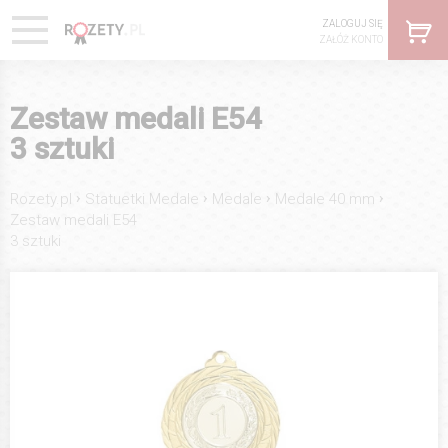
ZALOGUJ SIĘ
ZAŁÓŻ KONTO
Zestaw medali E54
3 sztuki
›
›
›
›
Rozety.pl
Statuetki Medale
Medale
Medale 40 mm
Zestaw medali E54
3 sztuki