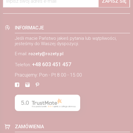
Wpisz swój adres e-mail
ZAPISZ SIĘ
INFORMACJE
Jeśli macie Państwo jakieś pytania lub wątpliwości,
jesteśmy do Waszej dyspozycji.
E-mail:
rozety@rozety.pl
+48 603 451 457
Telefon:
Pracujemy: Pon - Pt 8.00 - 15.00
5.0
Na podstawie
884
opinii
z całego okresu
ZAMÓWIENIA