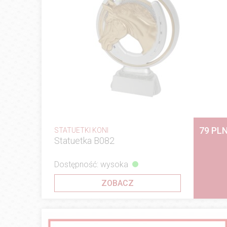
79 PL
STATUETKI KONI
Statuetka B082
Dostępność: wysoka
ZOBACZ