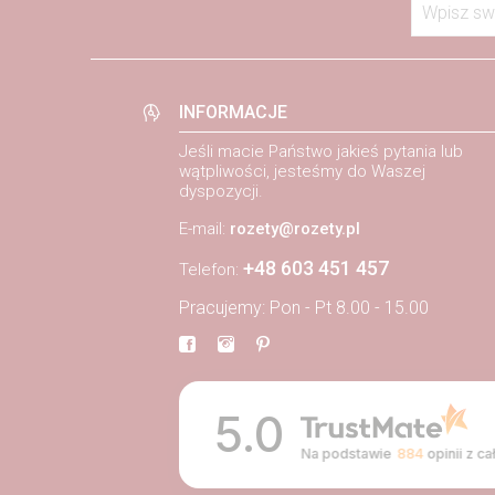
Wpisz sw
INFORMACJE
Jeśli macie Państwo jakieś pytania lub
wątpliwości, jesteśmy do Waszej
dyspozycji.
E-mail:
rozety@rozety.pl
+48 603 451 457
Telefon:
Pracujemy: Pon - Pt 8.00 - 15.00
5.0
Na podstawie
884
opinii
z ca