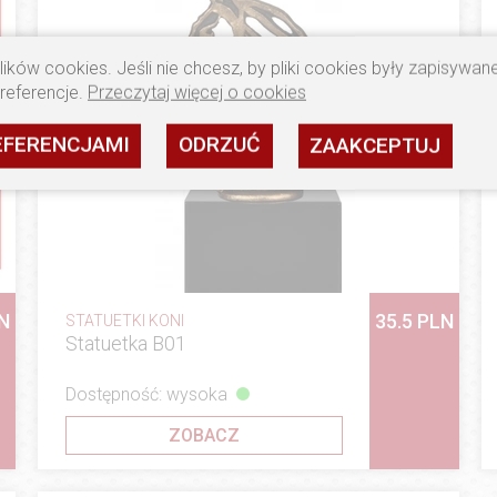
ików cookies. Jeśli nie chcesz, by pliki cookies były zapisywa
preferencje.
Przeczytaj więcej o cookies
EFERENCJAMI
ODRZUĆ
ZAAKCEPTUJ
N
35.5 PLN
STATUETKI KONI
Statuetka B01
Dostępność: wysoka
ZOBACZ