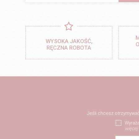
M
WYSOKA JAKOŚĆ,
O
RĘCZNA ROBOTA
Jeśli chcesz otrzymywać
Wyraża
więcej