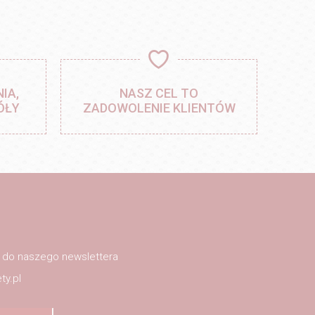
IA,
NASZ CEL TO
ÓŁY
ZADOWOLENIE KLIENTÓW
ę do naszego newslettera
ty.pl