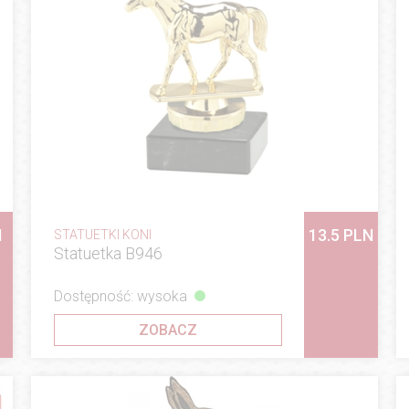
N
13.5 PLN
STATUETKI KONI
Statuetka B946
Dostępność: wysoka
ZOBACZ