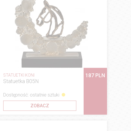
187 PLN
STATUETKI KONI
Statuetka B05N
Dostępność: ostatnie sztuki
ZOBACZ