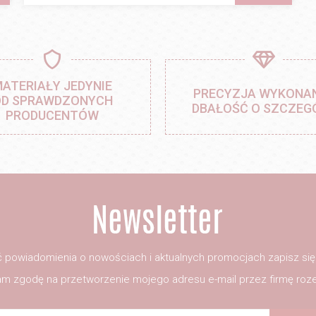
ATERIAŁY JEDYNIE
PRECYZJA WYKONAN
D SPRAWDZONYCH
DBAŁOŚĆ O SZCZEG
PRODUCENTÓW
 powiadomienia o nowościach i aktualnych promocjach zapisz si
m zgodę na przetworzenie mojego adresu e-mail przez firmę roze