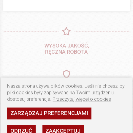
WYSOKA JAKOŚĆ,
RĘCZNA ROBOTA
MATERIAŁY JEDYNIE
Nasza strona używa plików cookies. Jeśli nie chcesz, by
OD SPRAWDZONYCH
pliki cookies były zapisywane na Twoim urządzeniu,
PRODUCENTÓW
dostosuj preferencje.
Przeczytaj więcej o cookies
ZARZĄDZAJ PREFERENCJAMI
ODRZUĆ
ZAAKCEPTUJ
PRECYZJA WYKONANIA,