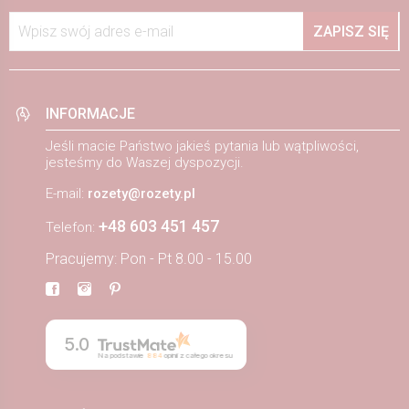
Wpisz swój adres e-mail
ZAPISZ SIĘ
INFORMACJE
Jeśli macie Państwo jakieś pytania lub wątpliwości,
jesteśmy do Waszej dyspozycji.
E-mail:
rozety@rozety.pl
+48 603 451 457
Telefon:
Pracujemy: Pon - Pt 8.00 - 15.00
5.0
Na podstawie
884
opinii
z całego okresu