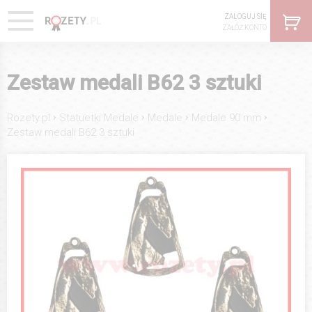
ZALOGUJ SIĘ
ZAŁÓŻ KONTO
Zestaw medali B62 3 sztuki
›
›
›
›
Rozety.pl
Statuetki Medale
Medale
Medale 90 mm
Zestaw medali B62 3 sztuki