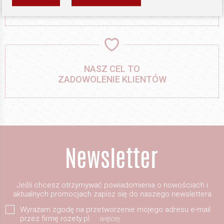
DBAŁOŚĆ O SZCZEGÓŁY
NASZ CEL TO
ZADOWOLENIE KLIENTÓW
Jeśli chcesz otrzymywać powiadomienia o nowościach i
aktualnych promocjach zapisz się do naszego newslettera
Wyrażam zgodę na przetworzenie mojego adresu e-mail
przez firmę rozety.pl
więcej