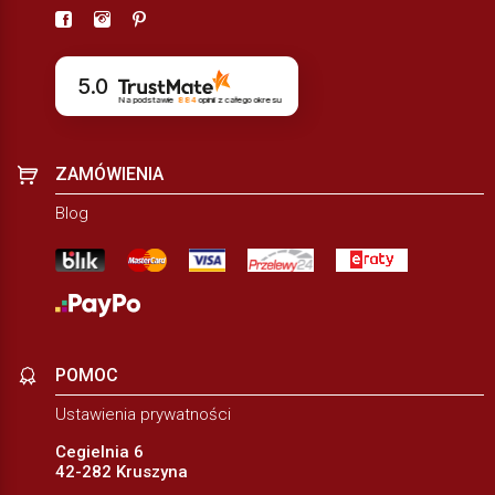
5.0
Na podstawie
884
opinii
z całego okresu
ZAMÓWIENIA
Blog
POMOC
Ustawienia prywatności
Cegielnia 6
42-282 Kruszyna