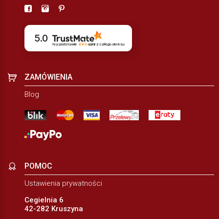
5.0
Na podstawie
884
opinii
z całego okresu
ZAMÓWIENIA
Blog
POMOC
Ustawienia prywatności
Cegielnia 6
42-282 Kruszyna