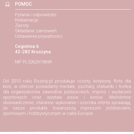
POMOC
Pytania i odpowiedzi
Reklamacje
Zwroty
Składanie zamówień
Ustawienia prywatności
Cegielnia 6
42-282 Kruszyna
NIP PL5262419694
Od 2010 roku Rozety.pl produkuje rozety, kotyliony, flots dla
koni, w ofercie posiadamy medale, puchary, statuetki i trofea
dla organizatorów zawodów jeździeckich, imprez i wydarzeń
sportowych oraz wystaw psów i kotów. Wieloletnie
doświadczenie, staranne wykonanie i szeroka oferta sprawiają,
że nasze produkty towarzyszą imprezom jeździeckim,
sportowym i hobbystycznym w całej Europie.
Copyright ©2026
Rozety.pl
Projekt i wykonanie:
Redhand.pl