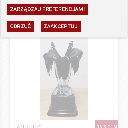
ZARZĄDZAJ PREFERENCJAMI
Dostępność: ostatnie sztuki
ZOBACZ
ODRZUĆ
ZAAKCEPTUJ
76.5 PLN
WYPRZEDAŻ