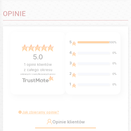
OPINIE
5
100%
4
0%
5.0
3
0%
1
opinii klientów
z całego okresu
2
0%
zebranych i zweryfikowanych przez
1
0%
Jak zbieramy opinie?
Opinie klientów