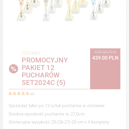
499.00 PLN
ZESTAWY
439.00 PLN
PROMOCYJNY
PAKIET 12
PUCHARÓW
SET2024C (5)
5.0
Sprzedaż tylko po 12 sztuk pucharów w zestawie.
Średnia wysokość pucharów to 27,0cm.
Orintecyjna wysykość 23-(26-27)-29 cm x 4 komplety.