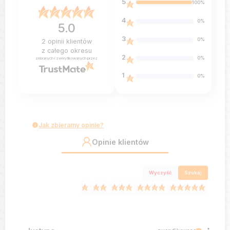
5
100%
4
0%
5.0
3
0%
2
opinii klientów
z całego okresu
2
0%
zebranych i zweryfikowanych przez
1
0%
Jak zbieramy opinie?
Opinie klientów
Wyczyść
Szukaj