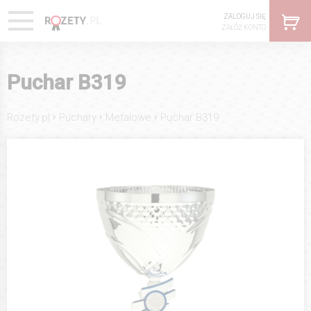
ZALOGUJ SIĘ
ZAŁÓŻ KONTO
Puchar B319
›
›
›
Rozety.pl
Puchary
Metalowe
Puchar B319