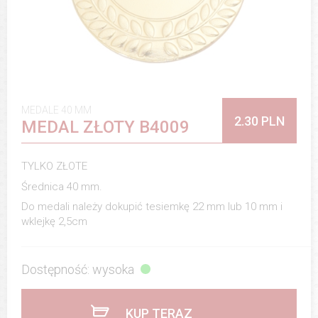
MEDALE 40 MM
2.30 PLN
MEDAL ZŁOTY B4009
TYLKO ZŁOTE
Średnica 40 mm.
Do medali należy dokupić tesiemkę 22 mm lub 10 mm i
wklejkę 2,5cm
Dostępność: wysoka
KUP TERAZ