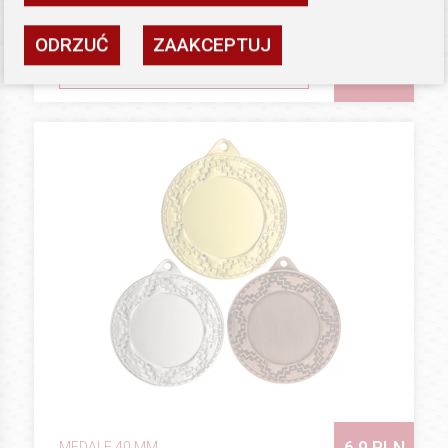
3 sztuki
Dostępność: wysoka
ODRZUĆ
ZAAKCEPTUJ
ZOBACZ
6.9 PLN
MEDALE 40 MM