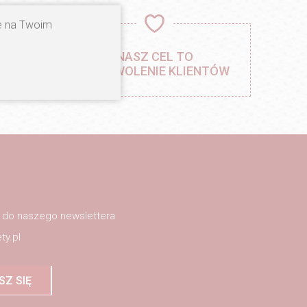
ne na Twoim
IA,
NASZ CEL TO
ÓŁY
ZADOWOLENIE KLIENTÓW
ę do naszego newslettera
ty.pl
SZ SIĘ