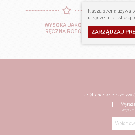
Nasza strona używa pl
urządzeniu, dostosuj 
M
WYSOKA JAKOŚĆ,
O
RĘCZNA ROBOTA
ZARZĄDZAJ PR
Jeśli chcesz otrzymywać
Wyraża
więcej
Wpisz sw