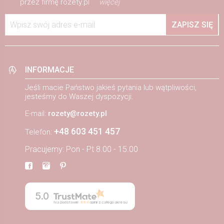
przez firmę rozety.pl
więcej
Wpisz swój adres e-mail
ZAPISZ SIĘ
INFORMACJE
Jeśli macie Państwo jakieś pytania lub wątpliwości,
jesteśmy do Waszej dyspozycji.
E-mail:
rozety@rozety.pl
+48 603 451 457
Telefon:
Pracujemy: Pon - Pt 8.00 - 15.00
5.0
Na podstawie
884
opinii
z całego okresu