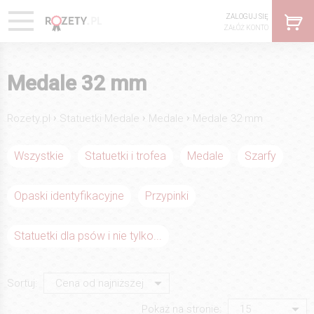
ZALOGUJ SIĘ
ZAŁÓŻ KONTO
Medale 32 mm
›
›
›
Rozety.pl
Statuetki Medale
Medale
Medale 32 mm
Wszystkie
Statuetki i trofea
Medale
Szarfy
Opaski identyfikacyjne
Przypinki
Statuetki dla psów i nie tylko...
Sortuj:
Pokaż na stronie: