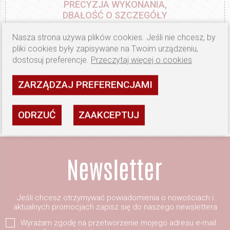
PRECYZJA WYKONANIA,
DBAŁOŚĆ O SZCZEGÓŁY
Nasza strona używa plików cookies. Jeśli nie chcesz, by
pliki cookies były zapisywane na Twoim urządzeniu,
dostosuj preferencje.
Przeczytaj więcej o cookies
NASZ CEL TO
ZARZĄDZAJ PREFERENCJAMI
ZADOWOLENIE KLIENTÓW
ODRZUĆ
ZAAKCEPTUJ
Jeśli chcesz otrzymywać powiadomienia o nowościach i
aktualnych promocjach zapisz się do naszego newslettera
Wyrażam zgodę na przetworzenie mojego adresu e-mail