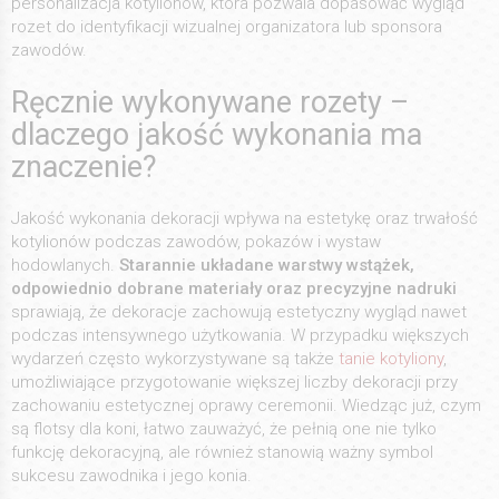
personalizacja kotylionów, która pozwala dopasować wygląd
rozet do identyfikacji wizualnej organizatora lub sponsora
zawodów.
Ręcznie wykonywane rozety –
dlaczego jakość wykonania ma
znaczenie?
Jakość wykonania dekoracji wpływa na estetykę oraz trwałość
kotylionów podczas zawodów, pokazów i wystaw
hodowlanych.
Starannie układane warstwy wstążek,
odpowiednio dobrane materiały oraz precyzyjne nadruki
sprawiają, że dekoracje zachowują estetyczny wygląd nawet
podczas intensywnego użytkowania. W przypadku większych
wydarzeń często wykorzystywane są także
tanie kotyliony
,
umożliwiające przygotowanie większej liczby dekoracji przy
zachowaniu estetycznej oprawy ceremonii. Wiedząc już, czym
są flotsy dla koni, łatwo zauważyć, że pełnią one nie tylko
funkcję dekoracyjną, ale również stanowią ważny symbol
sukcesu zawodnika i jego konia.