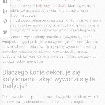
Wykonujemy również
kotyliony narodowe
, które są ważnym
symbolem, wyrażają szacunek dla historii, tradycji oraz
wspólnoty narodowej.
Dzięki możliwości pełnej personalizacji kotyliony dla koni mogą
zawierać dowolne napisy, dedykacje czy logotypy, co czyni je
wyjątkowym dodatkiem dopasowanym do konkretnej okazji.
Każdy model wykonujemy ręcznie, z najwyższej jakości
wstążek,
osiągając dzięki temu wysoką jakość, estetykę oraz
powtarzalność produktów. To najlepszy wybór do dekoracji
zawodów jeździeckich skokach czy w ujeżdżeniu oraz
pozostałych konkurencji, wyjątkowa pamiątka z wystawy lub
pokazu hodowlanego koni.
Dlaczego konie dekoruje się
kotylionami i skąd wywodzi się ta
tradycja?
Dekorowanie koni podczas zawodów jeździeckich od wielu lat
stanowi ważny element ceremonii wręczenia nagród oraz