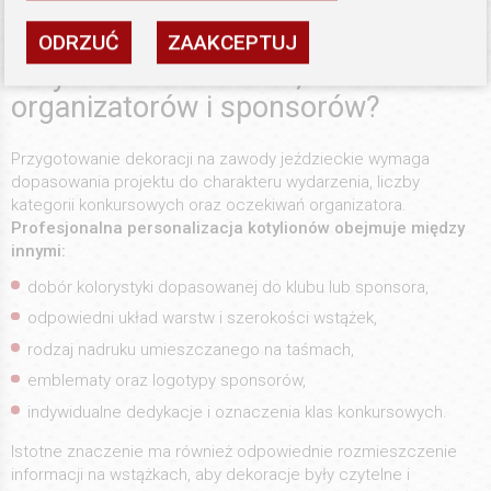
Jak przebiega personalizacja
ODRZUĆ
ZAAKCEPTUJ
kotylionów dla klubów,
organizatorów i sponsorów?
Przygotowanie dekoracji na zawody jeździeckie wymaga
dopasowania projektu do charakteru wydarzenia, liczby
kategorii konkursowych oraz oczekiwań organizatora.
Profesjonalna personalizacja kotylionów obejmuje między
innymi:
dobór kolorystyki dopasowanej do klubu lub sponsora,
odpowiedni układ warstw i szerokości wstążek,
rodzaj nadruku umieszczanego na taśmach,
emblematy oraz logotypy sponsorów,
indywidualne dedykacje i oznaczenia klas konkursowych.
Istotne znaczenie ma również odpowiednie rozmieszczenie
informacji na wstążkach, aby dekoracje były czytelne i