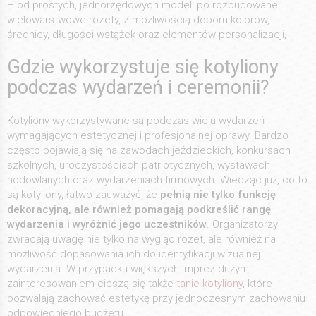
– od prostych, jednorzędowych modeli po rozbudowane
wielowarstwowe rozety, z możliwością doboru kolorów,
średnicy, długości wstążek oraz elementów personalizacji,
Gdzie wykorzystuje się kotyliony
podczas wydarzeń i ceremonii?
Kotyliony wykorzystywane są podczas wielu wydarzeń
wymagających estetycznej i profesjonalnej oprawy. Bardzo
często pojawiają się na zawodach jeździeckich, konkursach
szkolnych, uroczystościach patriotycznych, wystawach
hodowlanych oraz wydarzeniach firmowych. Wiedząc już, co to
są kotyliony, łatwo zauważyć, że
pełnią nie tylko funkcję
dekoracyjną, ale również pomagają podkreślić rangę
wydarzenia i wyróżnić jego uczestników
. Organizatorzy
zwracają uwagę nie tylko na wygląd rozet, ale również na
możliwość dopasowania ich do identyfikacji wizualnej
wydarzenia. W przypadku większych imprez dużym
zainteresowaniem cieszą się także
tanie kotyliony
, które
pozwalają zachować estetykę przy jednoczesnym zachowaniu
odpowiedniego budżetu.