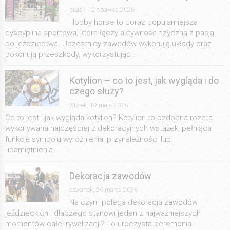
piątek, 12 czerwca 2026
Hobby horse to coraz popularniejsza
dyscyplina sportowa, która łączy aktywność fizyczną z pasją
do jeździectwa. Uczestnicy zawodów wykonują układy oraz
pokonują przeszkody, wykorzystując...
Kotylion – co to jest, jak wygląda i do
czego służy?
wtorek, 19 maja 2026
Co to jest i jak wygląda kotylion? Kotylion to ozdobna rozeta
wykonywana najczęściej z dekoracyjnych wstążek, pełniąca
funkcję symbolu wyróżnienia, przynależności lub
upamiętnienia...
Dekoracja zawodów
czwartek, 26 marca 2026
Na czym polega dekoracja zawodów
jeździeckich i dlaczego stanowi jeden z najważniejszych
momentów całej rywalizacji? To uroczysta ceremonia