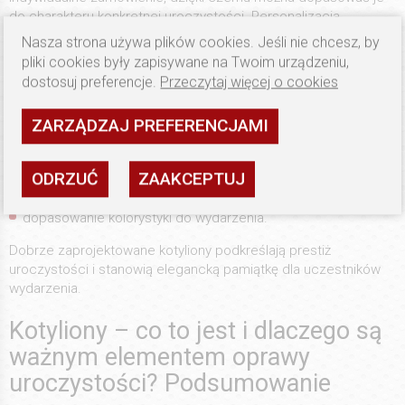
do charakteru konkretnej uroczystości. Personalizacja
obejmuje wybór kolorów, szerokości taśm, liczby warstw oraz
Nasza strona używa plików cookies. Jeśli nie chcesz, by
rodzaju nadruku. Organizatorzy wydarzeń bardzo często
pliki cookies były zapisywane na Twoim urządzeniu,
decydują się na dodanie logotypów, nazw konkursów lub dat,
dostosuj preferencje.
Przeczytaj więcej o cookies
co pozwala stworzyć spójną identyfikację wizualną.
Przy
projektowaniu ważne znaczenie mają:
ZARZĄDZAJ PREFERENCJAMI
jakość użytych materiałów,
estetyka wykończenia,
ODRZUĆ
ZAAKCEPTUJ
trwałość nadruków,
dopasowanie kolorystyki do wydarzenia.
Dobrze zaprojektowane kotyliony podkreślają prestiż
uroczystości i stanowią elegancką pamiątkę dla uczestników
wydarzenia.
Kotyliony – co to jest i dlaczego są
ważnym elementem oprawy
uroczystości? Podsumowanie