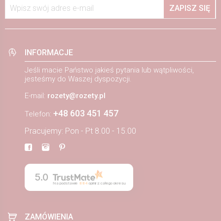
Wpisz swój adres e-mail
ZAPISZ SIĘ
INFORMACJE
Jeśli macie Państwo jakieś pytania lub wątpliwości,
jesteśmy do Waszej dyspozycji.
E-mail:
rozety@rozety.pl
+48 603 451 457
Telefon:
Pracujemy: Pon - Pt 8.00 - 15.00
5.0
Na podstawie
884
opinii
z całego okresu
ZAMÓWIENIA