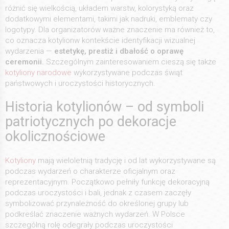
różnić się wielkością, układem warstw, kolorystyką oraz
dodatkowymi elementami, takimi jak nadruki, emblematy czy
logotypy. Dla organizatorów ważne znaczenie ma również to,
co oznacza kotylionw kontekście identyfikacji wizualnej
wydarzenia —
estetykę, prestiż i dbałość o oprawę
ceremonii.
Szczególnym zainteresowaniem cieszą się także
kotyliony narodowe
wykorzystywane podczas świąt
państwowych i uroczystości historycznych.
Historia kotylionów – od symboli
patriotycznych po dekoracje
okolicznościowe
Kotyliony
mają wieloletnią tradycję i od lat wykorzystywane są
podczas wydarzeń o charakterze oficjalnym oraz
reprezentacyjnym. Początkowo pełniły funkcję dekoracyjną
podczas uroczystości i bali, jednak z czasem zaczęły
symbolizować przynależność do określonej grupy lub
podkreślać znaczenie ważnych wydarzeń. W Polsce
szczególną rolę odegrały podczas uroczystości